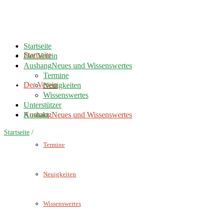
Startseite
Startseite
Der Verein
Aushang
Neues und Wissenswertes
Termine
Der Verein
Neuigkeiten
Wissenswertes
Unterstützer
Aushang
Kontakt
Neues und Wissenswertes
Startseite
/
Termine
Neuigkeiten
Wissenswertes