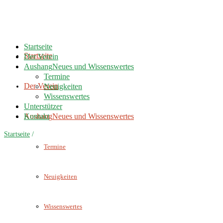
Startseite
Startseite
Der Verein
Aushang
Neues und Wissenswertes
Termine
Der Verein
Neuigkeiten
Wissenswertes
Unterstützer
Aushang
Kontakt
Neues und Wissenswertes
Startseite
/
Termine
Neuigkeiten
Wissenswertes